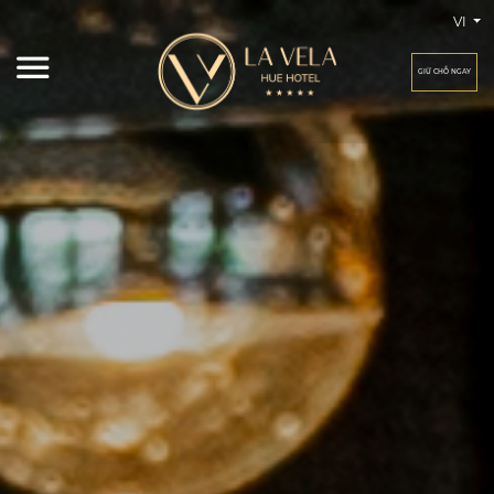
VI
GIỮ CHỖ NGAY